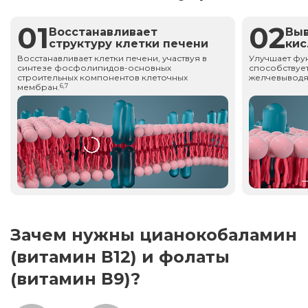
01
02
Восстанавливает
Вы
структуру клетки печени
ки
Восстанавливает клетки печени, участвуя в
Улучшает фу
синтезе фосфолипидов-основных
способствует
строительных компонентов клеточных
желчевыводя
мембран.
6,7
Зачем нужны цианокобаламин
(витамин В12) и фолаты
(витамин В9)?