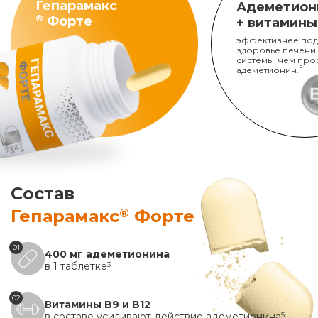
Гепарамакс
Адеметион
®
Форте
+ витамины
эффективнее под
здоровье печени
системы, чем про
адеметионин.
5
Состав
®
Гепарамакс
Форте
01
400 мг адеметионина
в 1 таблетке
3
02
Витамины B9 и B12
в составе усиливают действие адеметионина
5