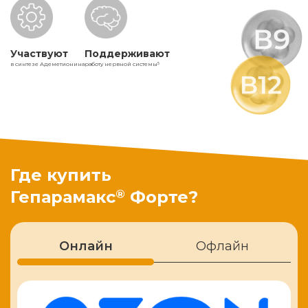
Участвуют
Поддерживают
в синтезе Адеметионина
работу нервной системы
5
Где купить
®
Гепарамакс
Форте?
Онлайн
Офлайн