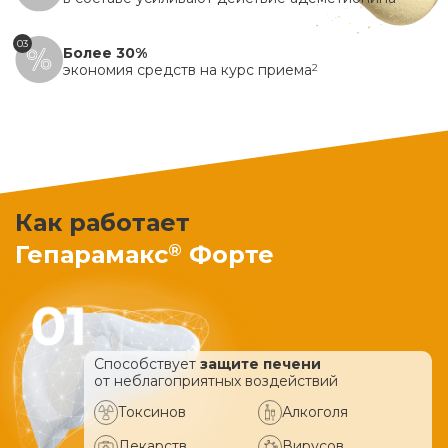
03
Более 30%
экономия средств на курс приема
2
Как работает
®
Гепарамакс
Форте
Способствует
защите печени
от неблагоприятных воздействий
Токсинов
Алкоголя
Лекарств
Вирусов