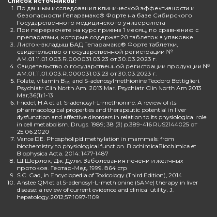
Список источников:
1.
По данным исследования клинической эффективности и
безопасности Гепарамакс® Форте на базе Сибирского
Государственного медицинского университета
2.
При перерасчете на курс приема 1 месяц, по сравнению с
препаратами, которые содержат 20 таблеток в упаковке
3.
Листок-вкладыш БАД Гепарамакс® Форте таблетки,
свидетельство о государственной регистрации №
AM.01.11.01.003.R.000031.03.23 от 30.03.2023 г.
4.
Свидетельство о государственной регистрации продукции №
AM.01.11.01.003.R.000031.03.23 от 30.03.2023 г.
5.
Folate, vitamin B₁₂, and S-adenosylmethionine Teodoro Bottiglieri.
Psychiatr Clin North Am. 2013 Mar. Psychiatr Clin North Am 2013
Mar;36(1):1-13
6.
Friedel, H A et al. S-adenosyl-L-methionine. A review of its
pharmacological properties and therapeutic potential in liver
dysfunction and affective disorders in relation to its physiological role
in cell metabolism. Drugs. 1989; 38 (3) p.389-416 RUS2144025 от
25.06.2020
7.
Vance DE. Phospholipid methylation in mammals: from
biochemistry to physiological function. BiochimicaBiochimica et
Biophysica Acta. 2014: 1477-1487
8.
Ш.Шерлок, Дж. Дули. Заболевания печени и желчных
протоков. Геотар-Мед. 1999. 864 стр
9.
S.C. Gad, in Encyclopedia of Toxicology (Third Edition), 2014
10.
Anstee QM et al.S-adenosyl-L-methionine (SAMe) therapy in liver
disease: a review of current evidence and clinical utility. J.
hepatology.2012;57:1097-1109