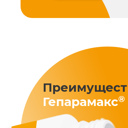
Преимущест
®
Гепарамакс