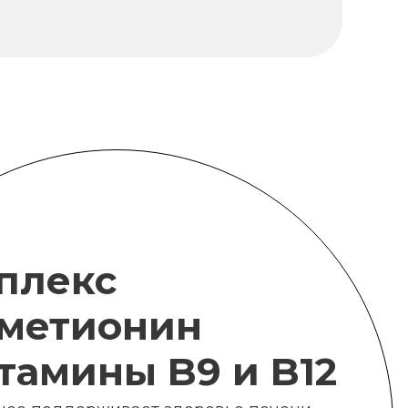
плекс
метионин
итамины B9 и B12