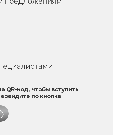
ым предложениям
специалистами
а QR-код, чтобы вступить
перейдите по кнопке