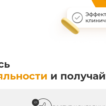
сь
яльности
и получай
01