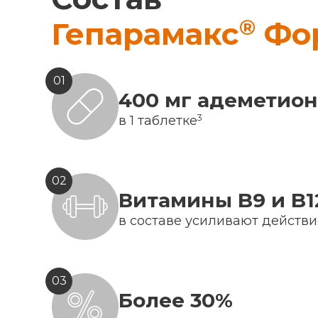
®
Гепарамакс
Фо
01
400 мг адеметио
3
в 1 таблетке
02
Витамины B9 и B1
в составе усиливают действ
03
Более 30%