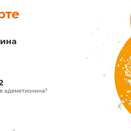
рте
нина
2
5
ие адеметионина
2