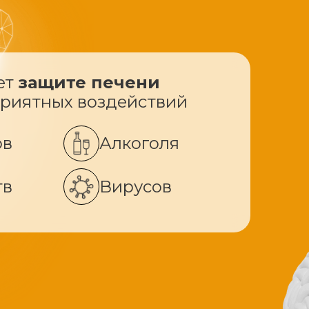
ет
защите печени
приятных воздействий
ов
Алкоголя
тв
Вирусов