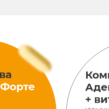
ва
Ком
Форте
Аде
+ в