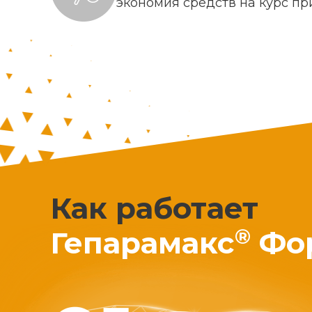
экономия средств на курс п
Как работает
®
Гепарамакс
Фо