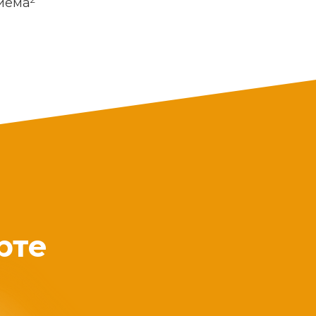
риема
рте