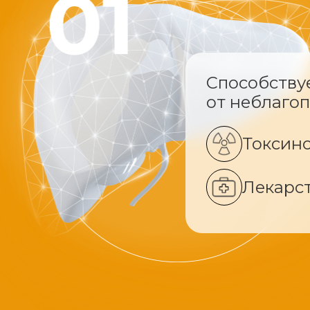
Способству
от неблаго
Токсин
Лекарс