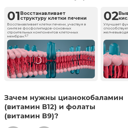
01
02
Восстанавливает
Вы
структуру клетки печени
ки
Восстанавливает клетки печени, участвуя в
Улучшает фу
синтезе фосфолипидов-основных
способствует
строительных компонентов клеточных
желчевыводя
мембран.
6,7
Зачем нужны цианокобаламин
(витамин В12) и фолаты
(витамин В9)?