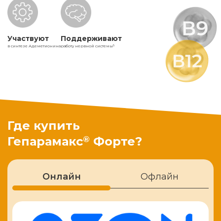
Участвуют
Поддерживают
в синтезе Адеметионина
работу нервной системы
5
Где купить
®
Гепарамакс
Форте?
Онлайн
Офлайн