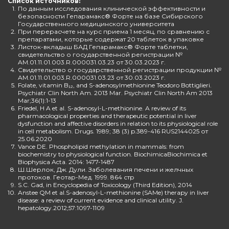
Список источников:
1.
По данным исследования клинической эффективности и
безопасности Гепарамакс® Форте на базе Сибирского
Государственного медицинского университета
2.
При перерасчете на курс приема 1 месяц, по сравнению с
препаратами, которые содержат 20 таблеток в упаковке
3.
Листок-вкладыш БАД Гепарамакс® Форте таблетки,
свидетельство о государственной регистрации №
AM.01.11.01.003.R.000031.03.23 от 30.03.2023 г.
4.
Свидетельство о государственной регистрации продукции №
AM.01.11.01.003.R.000031.03.23 от 30.03.2023 г.
5.
Folate, vitamin B₁₂, and S-adenosylmethionine Teodoro Bottiglieri.
Psychiatr Clin North Am. 2013 Mar. Psychiatr Clin North Am 2013
Mar;36(1):1-13
6.
Friedel, H A et al. S-adenosyl-L-methionine. A review of its
pharmacological properties and therapeutic potential in liver
dysfunction and affective disorders in relation to its physiological role
in cell metabolism. Drugs. 1989; 38 (3) p.389-416 RUS2144025 от
25.06.2020
7.
Vance DE. Phospholipid methylation in mammals: from
biochemistry to physiological function. BiochimicaBiochimica et
Biophysica Acta. 2014: 1477-1487
8.
Ш.Шерлок, Дж. Дули. Заболевания печени и желчных
протоков. Геотар-Мед. 1999. 864 стр
9.
S.C. Gad, in Encyclopedia of Toxicology (Third Edition), 2014
10.
Anstee QM et al.S-adenosyl-L-methionine (SAMe) therapy in liver
disease: a review of current evidence and clinical utility. J.
hepatology.2012;57:1097-1109