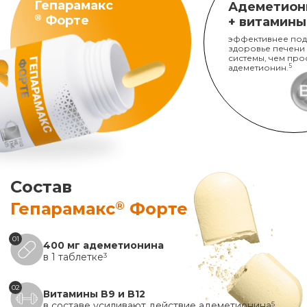
Гепарамакс
Адеметион
®
Форте
+ витамины
эффективнее под
здоровье печени
системы, чем про
адеметионин.
5
Состав
®
Гепарамакс
Форте
01
400 мг адеметионина
в 1 таблетке
3
02
Витамины B9 и B12
в составе усиливают действие адеметионина
5