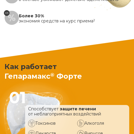
03
Более 30%
экономия средств на курс приема
2
Как работает
®
Гепарамакс
Форте
Способствует
защите печени
от неблагоприятных воздействий
Токсинов
Алкоголя
Лекарств
Вирусов