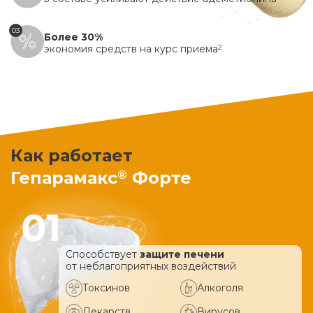
03
Более 30%
экономия средств на курс приема
2
Как работает
®
Гепарамакс
Форте
Способствует
защите печени
от неблагоприятных воздействий
Токсинов
Алкоголя
Лекарств
Вирусов