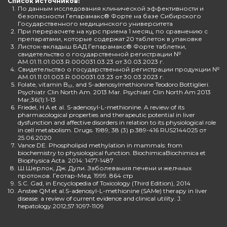
Список источников:
1.
По данным исследования клинической эффективности и
безопасности Гепарамакс® Форте на базе Сибирского
Государственного медицинского университета
2.
При перерасчете на курс приема 1 месяц, по сравнению с
препаратами, которые содержат 20 таблеток в упаковке
3.
Листок-вкладыш БАД Гепарамакс® Форте таблетки,
свидетельство о государственной регистрации №
AM.01.11.01.003.R.000031.03.23 от 30.03.2023 г.
4.
Свидетельство о государственной регистрации продукции №
AM.01.11.01.003.R.000031.03.23 от 30.03.2023 г.
5.
Folate, vitamin B₁₂, and S-adenosylmethionine Teodoro Bottiglieri.
Psychiatr Clin North Am. 2013 Mar. Psychiatr Clin North Am 2013
Mar;36(1):1-13
6.
Friedel, H A et al. S-adenosyl-L-methionine. A review of its
pharmacological properties and therapeutic potential in liver
dysfunction and affective disorders in relation to its physiological role
in cell metabolism. Drugs. 1989; 38 (3) p.389-416 RUS2144025 от
25.06.2020
7.
Vance DE. Phospholipid methylation in mammals: from
biochemistry to physiological function. BiochimicaBiochimica et
Biophysica Acta. 2014: 1477-1487
8.
Ш.Шерлок, Дж. Дули. Заболевания печени и желчных
протоков. Геотар-Мед. 1999. 864 стр
9.
S.C. Gad, in Encyclopedia of Toxicology (Third Edition), 2014
10.
Anstee QM et al.S-adenosyl-L-methionine (SAMe) therapy in liver
disease: a review of current evidence and clinical utility. J.
hepatology.2012;57:1097-1109