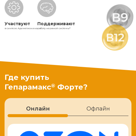
Участвуют
Поддерживают
в синтезе Адеметионина
работу нервной системы
5
Где купить
®
Гепарамакс
Форте?
Онлайн
Офлайн