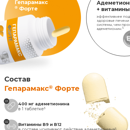
Гепарамакс
Адеметион
®
Форте
+ витамины
эффективнее под
здоровье печени
системы, чем про
адеметионин.
5
Состав
®
Гепарамакс
Форте
01
400 мг адеметионина
в 1 таблетке
3
02
Витамины B9 и B12
в составе усиливают действие адеметионина
5