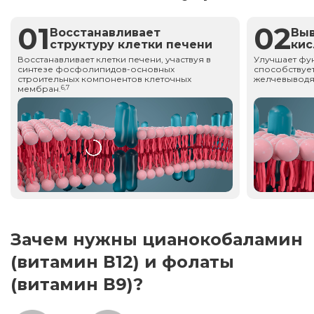
01
02
Восстанавливает
Вы
структуру клетки печени
ки
Восстанавливает клетки печени, участвуя в
Улучшает фу
синтезе фосфолипидов-основных
способствует
строительных компонентов клеточных
желчевыводя
мембран.
6,7
Зачем нужны цианокобаламин
(витамин В12) и фолаты
(витамин В9)?