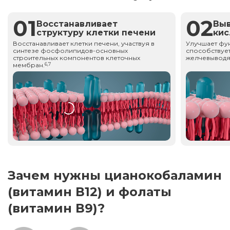
01
02
Восстанавливает
Вы
структуру клетки печени
ки
Восстанавливает клетки печени, участвуя в
Улучшает фу
синтезе фосфолипидов-основных
способствует
строительных компонентов клеточных
желчевыводя
мембран.
6,7
Зачем нужны цианокобаламин
(витамин В12) и фолаты
(витамин В9)?