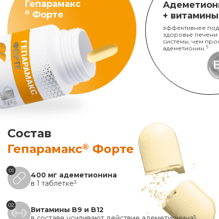
Гепарамакс
Адеметион
®
Форте
+ витамины
эффективнее под
здоровье печени
системы, чем про
адеметионин.
5
Состав
®
Гепарамакс
Форте
01
400 мг адеметионина
в 1 таблетке
3
02
Витамины B9 и B12
в составе усиливают действие адеметионина
5