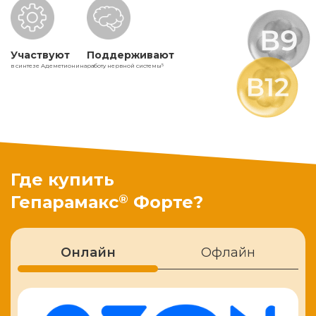
Участвуют
Поддерживают
в синтезе Адеметионина
работу нервной системы
5
Где купить
®
Гепарамакс
Форте?
Онлайн
Офлайн