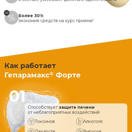
03
Более 30%
экономия средств на курс приема
2
Как работает
®
Гепарамакс
Форте
Способствует
защите печени
от неблагоприятных воздействий
Токсинов
Алкоголя
Лекарств
Вирусов