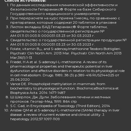
Список источников:
1.
По данным исследования клинической эффективности и
безопасности Гепарамакс® Форте на базе Сибирского
Государственного медицинского университета
2.
При перерасчете на курс приема 1 месяц, по сравнению с
препаратами, которые содержат 20 таблеток в упаковке
3.
Листок-вкладыш БАД Гепарамакс® Форте таблетки,
свидетельство о государственной регистрации №
AM.01.11.01.003.R.000031.03.23 от 30.03.2023 г.
4.
Свидетельство о государственной регистрации продукции №
AM.01.11.01.003.R.000031.03.23 от 30.03.2023 г.
5.
Folate, vitamin B₁₂, and S-adenosylmethionine Teodoro Bottiglieri.
Psychiatr Clin North Am. 2013 Mar. Psychiatr Clin North Am 2013
Mar;36(1):1-13
6.
Friedel, H A et al. S-adenosyl-L-methionine. A review of its
pharmacological properties and therapeutic potential in liver
dysfunction and affective disorders in relation to its physiological role
in cell metabolism. Drugs. 1989; 38 (3) p.389-416 RUS2144025 от
25.06.2020
7.
Vance DE. Phospholipid methylation in mammals: from
biochemistry to physiological function. BiochimicaBiochimica et
Biophysica Acta. 2014: 1477-1487
8.
Ш.Шерлок, Дж. Дули. Заболевания печени и желчных
протоков. Геотар-Мед. 1999. 864 стр
9.
S.C. Gad, in Encyclopedia of Toxicology (Third Edition), 2014
10.
Anstee QM et al.S-adenosyl-L-methionine (SAMe) therapy in liver
disease: a review of current evidence and clinical utility. J.
hepatology.2012;57:1097-1109