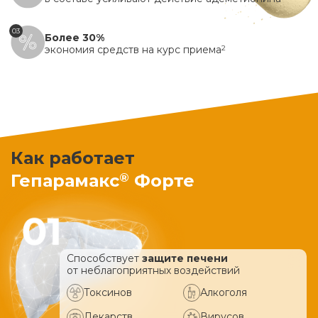
03
Более 30%
экономия средств на курс приема
2
Как работает
®
Гепарамакс
Форте
Способствует
защите печени
от неблагоприятных воздействий
Токсинов
Алкоголя
Лекарств
Вирусов