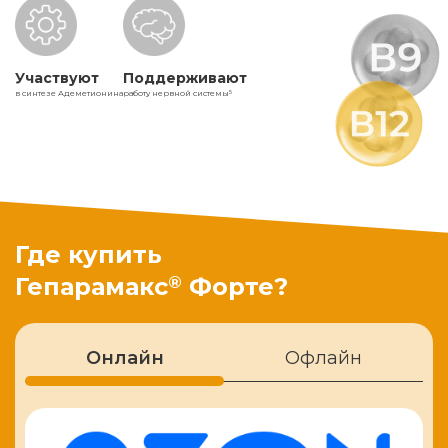
Участвуют
Поддерживают
в синтезе Адеметионина
работу нервной системы
5
Где купить
®
Гепарамакс
Форте?
Онлайн
Офлайн