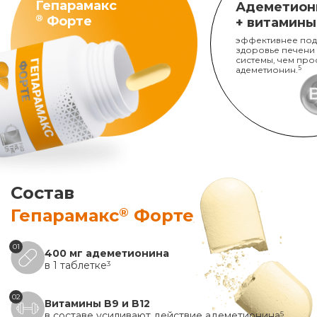
Гепарамакс
Адеметион
®
Форте
+ витамины
эффективнее под
здоровье печени
системы, чем про
адеметионин.
5
Состав
®
Гепарамакс
Форте
01
400 мг адеметионина
в 1 таблетке
3
02
Витамины B9 и B12
в составе усиливают действие адеметионина
5