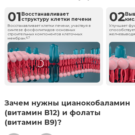
01
02
Восстанавливает
Вы
структуру клетки печени
ки
Восстанавливает клетки печени, участвуя в
Улучшает фу
синтезе фосфолипидов-основных
способствует
строительных компонентов клеточных
желчевыводя
мембран.
6,7
Зачем нужны цианокобаламин
(витамин В12) и фолаты
(витамин В9)?