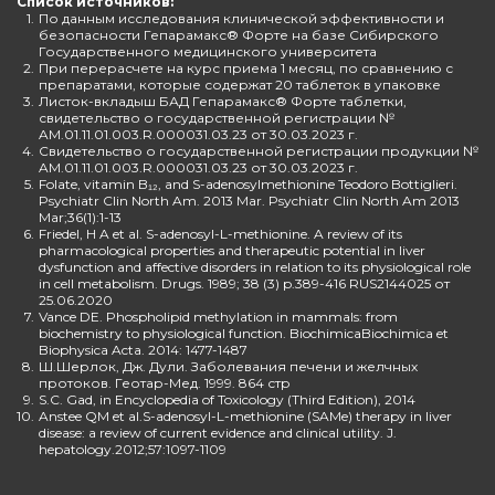
Список источников:
1.
По данным исследования клинической эффективности и
безопасности Гепарамакс® Форте на базе Сибирского
Государственного медицинского университета
2.
При перерасчете на курс приема 1 месяц, по сравнению с
препаратами, которые содержат 20 таблеток в упаковке
3.
Листок-вкладыш БАД Гепарамакс® Форте таблетки,
свидетельство о государственной регистрации №
AM.01.11.01.003.R.000031.03.23 от 30.03.2023 г.
4.
Свидетельство о государственной регистрации продукции №
AM.01.11.01.003.R.000031.03.23 от 30.03.2023 г.
5.
Folate, vitamin B₁₂, and S-adenosylmethionine Teodoro Bottiglieri.
Psychiatr Clin North Am. 2013 Mar. Psychiatr Clin North Am 2013
Mar;36(1):1-13
6.
Friedel, H A et al. S-adenosyl-L-methionine. A review of its
pharmacological properties and therapeutic potential in liver
dysfunction and affective disorders in relation to its physiological role
in cell metabolism. Drugs. 1989; 38 (3) p.389-416 RUS2144025 от
25.06.2020
7.
Vance DE. Phospholipid methylation in mammals: from
biochemistry to physiological function. BiochimicaBiochimica et
Biophysica Acta. 2014: 1477-1487
8.
Ш.Шерлок, Дж. Дули. Заболевания печени и желчных
протоков. Геотар-Мед. 1999. 864 стр
9.
S.C. Gad, in Encyclopedia of Toxicology (Third Edition), 2014
10.
Anstee QM et al.S-adenosyl-L-methionine (SAMe) therapy in liver
disease: a review of current evidence and clinical utility. J.
hepatology.2012;57:1097-1109