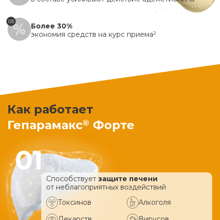
03
Более 30%
экономия средств на курс приема
2
Как работает
®
Гепарамакс
Форте
Способствует
защите печени
от неблагоприятных воздействий
Токсинов
Алкоголя
Лекарств
Вирусов