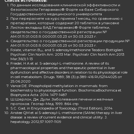
Список источников:
1.
По данным исследования клинической эффективности и
безопасности Гепарамакс® Форте на базе Сибирского
Государственного медицинского университета
2.
При перерасчете на курс приема 1 месяц, по сравнению с
препаратами, которые содержат 20 таблеток в упаковке
3.
Листок-вкладыш БАД Гепарамакс® Форте таблетки,
свидетельство о государственной регистрации №
AM.01.11.01.003.R.000031.03.23 от 30.03.2023 г.
4.
Свидетельство о государственной регистрации продукции №
AM.01.11.01.003.R.000031.03.23 от 30.03.2023 г.
5.
Folate, vitamin B₁₂, and S-adenosylmethionine Teodoro Bottiglieri.
Psychiatr Clin North Am. 2013 Mar. Psychiatr Clin North Am 2013
Mar;36(1):1-13
6.
Friedel, H A et al. S-adenosyl-L-methionine. A review of its
pharmacological properties and therapeutic potential in liver
dysfunction and affective disorders in relation to its physiological role
in cell metabolism. Drugs. 1989; 38 (3) p.389-416 RUS2144025 от
25.06.2020
7.
Vance DE. Phospholipid methylation in mammals: from
biochemistry to physiological function. BiochimicaBiochimica et
Biophysica Acta. 2014: 1477-1487
8.
Ш.Шерлок, Дж. Дули. Заболевания печени и желчных
протоков. Геотар-Мед. 1999. 864 стр
9.
S.C. Gad, in Encyclopedia of Toxicology (Third Edition), 2014
10.
Anstee QM et al.S-adenosyl-L-methionine (SAMe) therapy in liver
disease: a review of current evidence and clinical utility. J.
hepatology.2012;57:1097-1109