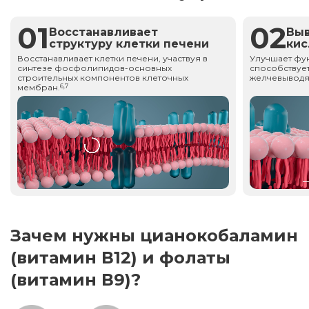
01
02
Восстанавливает
Вы
структуру клетки печени
ки
Восстанавливает клетки печени, участвуя в
Улучшает фу
синтезе фосфолипидов-основных
способствует
строительных компонентов клеточных
желчевыводя
мембран.
6,7
Зачем нужны цианокобаламин
(витамин В12) и фолаты
(витамин В9)?