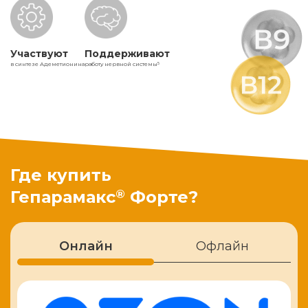
Участвуют
Поддерживают
в синтезе Адеметионина
работу нервной системы
5
Где купить
®
Гепарамакс
Форте?
Онлайн
Офлайн