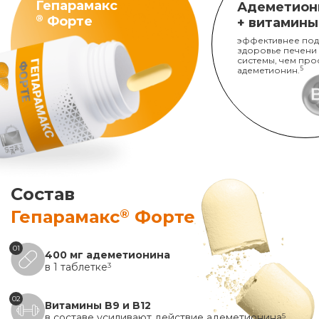
Гепарамакс
Адеметион
®
Форте
+ витамины
эффективнее под
здоровье печени
системы, чем про
адеметионин.
5
Состав
®
Гепарамакс
Форте
01
400 мг адеметионина
в 1 таблетке
3
02
Витамины B9 и B12
в составе усиливают действие адеметионина
5