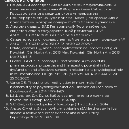
Список источников:
1.
По данным исследования клинической эффективности и
безопасности Гепарамакс® Форте на базе Сибирского
Государственного медицинского университета
2.
При перерасчете на курс приема 1 месяц, по сравнению с
препаратами, которые содержат 20 таблеток в упаковке
3.
Листок-вкладыш БАД Гепарамакс® Форте таблетки,
свидетельство о государственной регистрации №
AM.01.11.01.003.R.000031.03.23 от 30.03.2023 г.
4.
Свидетельство о государственной регистрации продукции №
AM.01.11.01.003.R.000031.03.23 от 30.03.2023 г.
5.
Folate, vitamin B₁₂, and S-adenosylmethionine Teodoro Bottiglieri.
Psychiatr Clin North Am. 2013 Mar. Psychiatr Clin North Am 2013
Mar;36(1):1-13
6.
Friedel, H A et al. S-adenosyl-L-methionine. A review of its
pharmacological properties and therapeutic potential in liver
dysfunction and affective disorders in relation to its physiological role
in cell metabolism. Drugs. 1989; 38 (3) p.389-416 RUS2144025 от
25.06.2020
7.
Vance DE. Phospholipid methylation in mammals: from
biochemistry to physiological function. BiochimicaBiochimica et
Biophysica Acta. 2014: 1477-1487
8.
Ш.Шерлок, Дж. Дули. Заболевания печени и желчных
протоков. Геотар-Мед. 1999. 864 стр
9.
S.C. Gad, in Encyclopedia of Toxicology (Third Edition), 2014
10.
Anstee QM et al.S-adenosyl-L-methionine (SAMe) therapy in liver
disease: a review of current evidence and clinical utility. J.
hepatology.2012;57:1097-1109