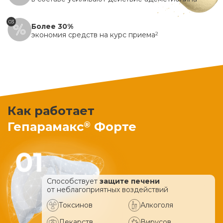
03
Более 30%
экономия средств на курс приема
2
Как работает
®
Гепарамакс
Форте
Способствует
защите печени
от неблагоприятных воздействий
Токсинов
Алкоголя
Лекарств
Вирусов