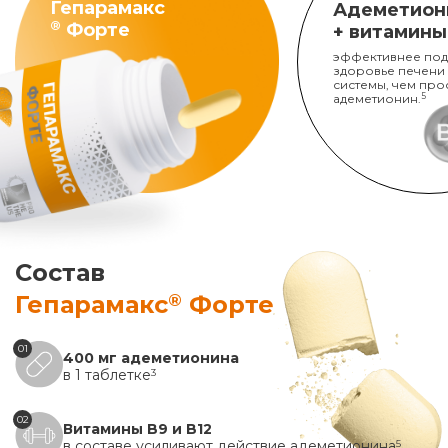
Гепарамакс
Адеметион
®
Форте
+ витамины
эффективнее под
здоровье печени
системы, чем про
адеметионин.
5
Состав
®
Гепарамакс
Форте
01
400 мг адеметионина
в 1 таблетке
3
02
Витамины B9 и B12
в составе усиливают действие адеметионина
5