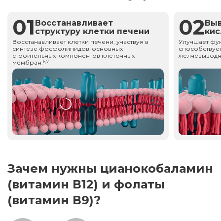
01
02
Восстанавливает
Вы
структуру клетки печени
ки
Восстанавливает клетки печени, участвуя в
Улучшает фу
синтезе фосфолипидов-основных
способствует
строительных компонентов клеточных
желчевыводя
мембран.
6,7
Зачем нужны цианокобаламин
(витамин В12) и фолаты
(витамин В9)?