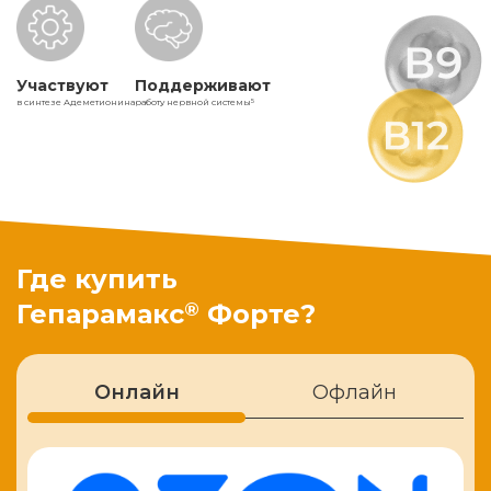
Участвуют
Поддерживают
в синтезе Адеметионина
работу нервной системы
5
Где купить
®
Гепарамакс
Форте?
Онлайн
Офлайн