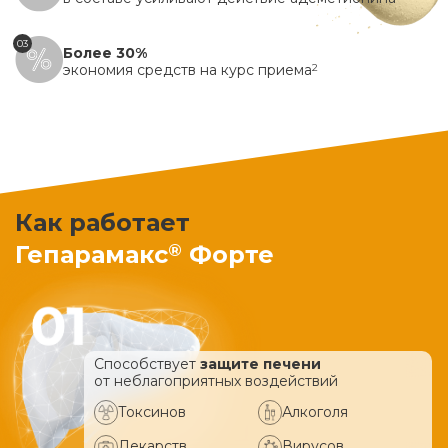
03
Более 30%
экономия средств на курс приема
2
Как работает
®
Гепарамакс
Форте
Способствует
защите печени
от неблагоприятных воздействий
Токсинов
Алкоголя
Лекарств
Вирусов