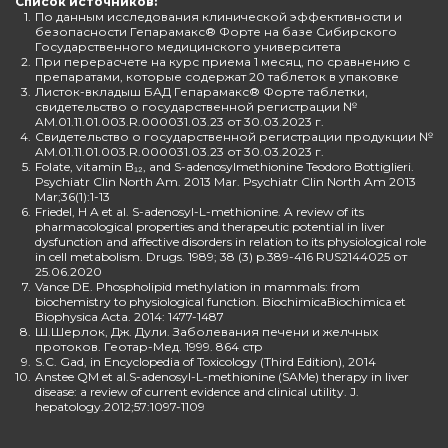
Список источников:
1.
По данным исследования клинической эффективности и
безопасности Гепарамакс® Форте на базе Сибирского
Государственного медицинского университета
2.
При перерасчете на курс приема 1 месяц, по сравнению с
препаратами, которые содержат 20 таблеток в упаковке
3.
Листок-вкладыш БАД Гепарамакс® Форте таблетки,
свидетельство о государственной регистрации №
AM.01.11.01.003.R.000031.03.23 от 30.03.2023 г.
4.
Свидетельство о государственной регистрации продукции №
AM.01.11.01.003.R.000031.03.23 от 30.03.2023 г.
5.
Folate, vitamin B₁₂, and S-adenosylmethionine Teodoro Bottiglieri.
Psychiatr Clin North Am. 2013 Mar. Psychiatr Clin North Am 2013
Mar;36(1):1-13
6.
Friedel, H A et al. S-adenosyl-L-methionine. A review of its
pharmacological properties and therapeutic potential in liver
dysfunction and affective disorders in relation to its physiological role
in cell metabolism. Drugs. 1989; 38 (3) p.389-416 RUS2144025 от
25.06.2020
7.
Vance DE. Phospholipid methylation in mammals: from
biochemistry to physiological function. BiochimicaBiochimica et
Biophysica Acta. 2014: 1477-1487
8.
Ш.Шерлок, Дж. Дули. Заболевания печени и желчных
протоков. Геотар-Мед. 1999. 864 стр
9.
S.C. Gad, in Encyclopedia of Toxicology (Third Edition), 2014
10.
Anstee QM et al.S-adenosyl-L-methionine (SAMe) therapy in liver
disease: a review of current evidence and clinical utility. J.
hepatology.2012;57:1097-1109