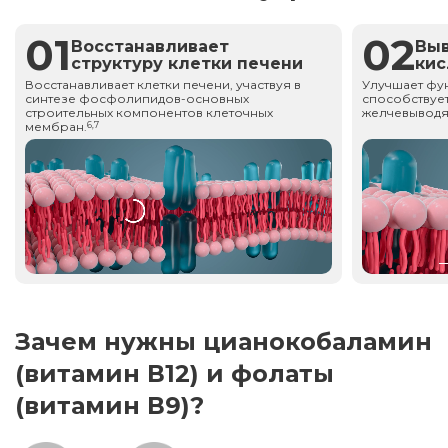
01
02
Восстанавливает
Вы
структуру клетки печени
ки
Восстанавливает клетки печени, участвуя в
Улучшает фу
синтезе фосфолипидов-основных
способствует
строительных компонентов клеточных
желчевыводя
мембран.
6,7
Зачем нужны цианокобаламин
(витамин В12) и фолаты
(витамин В9)?