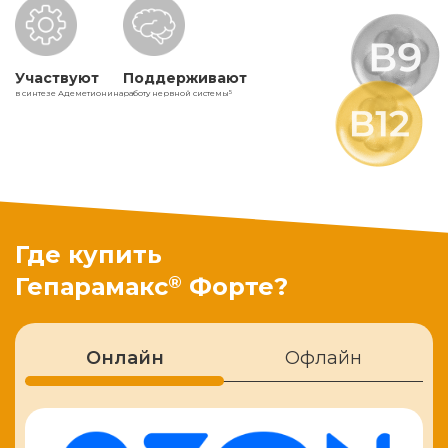
Участвуют
Поддерживают
в синтезе Адеметионина
работу нервной системы
5
Где купить
®
Гепарамакс
Форте?
Онлайн
Офлайн