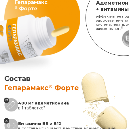
Гепарамакс
Адеметион
®
Форте
+ витамины
эффективнее под
здоровье печени
системы, чем про
адеметионин.
5
Состав
®
Гепарамакс
Форте
01
400 мг адеметионина
в 1 таблетке
3
02
Витамины B9 и B12
в составе усиливают действие адеметионина
5